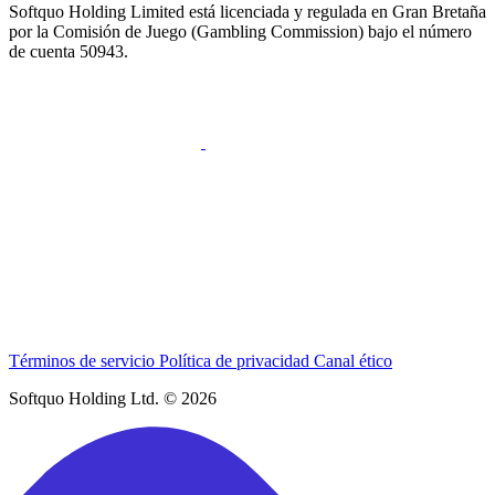
Softquo Holding Limited está licenciada y regulada en Gran Bretaña
por la Comisión de Juego (Gambling Commission) bajo el número
de cuenta 50943.
Términos de servicio
Política de privacidad
Canal ético
Softquo Holding Ltd. © 2026