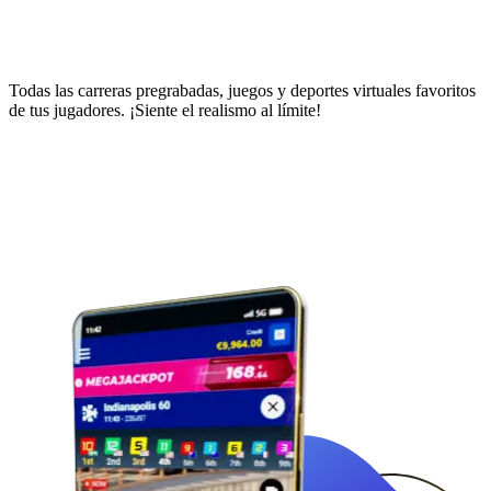
Todas las carreras pregrabadas, juegos y deportes virtuales favoritos
de tus jugadores. ¡Siente el realismo al límite!