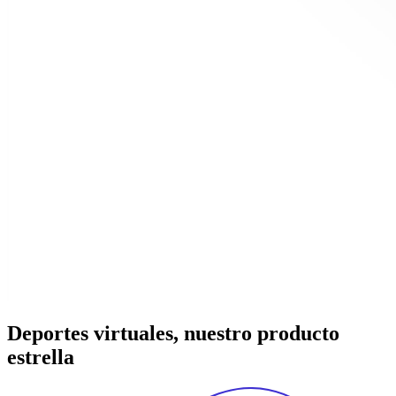
Deportes virtuales, nuestro producto
estrella